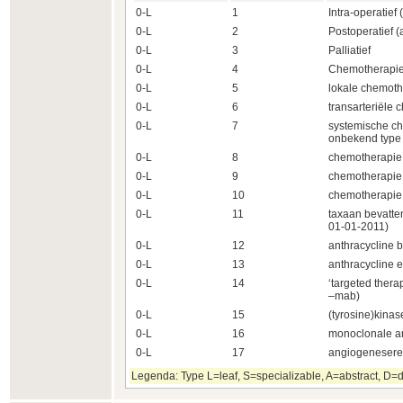
0-L
1
Intra-operatief
0-L
2
Postoperatief (
0-L
3
Palliatief
0-L
4
Chemotherapie
0-L
5
lokale chemoth
0-L
6
transarteriële
0-L
7
systemische ch
onbekend type
0-L
8
chemotherapie 
0-L
9
chemotherapie 
0-L
10
chemotherapi
0-L
11
taxaan bevatte
01-01-2011)
0-L
12
anthracycline 
0-L
13
anthracycline 
0-L
14
‘targeted thera
–mab)
0-L
15
(tyrosine)kina
0-L
16
monoclonale an
0-L
17
angiogeneser
Legenda: Type L=leaf, S=specializable, A=abstract, D=d