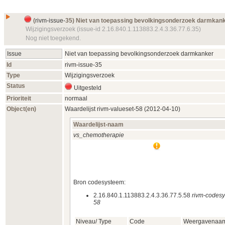
(
rivm-issue-
35) Niet van toepassing bevolkingsonderzoek darmkan
Wijzigingsverzoek (issue-id 2.16.840.1.113883.2.4.3.36.77.6.35)
Nog niet toegekend.
Issue
Niet van toepassing bevolkingsonderzoek darmkanker
Id
rivm-issue-
35
Type
Wijzigingsverzoek
Status
Uitgesteld
Prioriteit
normaal
Object(en)
Waardelijst
rivm-valueset-
58 (2012‑04‑10)
Waardelijst-naam
vs_chemotherapie
Bron codesysteem:
2.16.840.1.113883.2.4.3.36.77.5.58
rivm-codesy
58
Niveau/ Type
Code
Weergavenaa