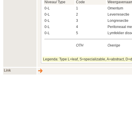
Niveau/ Type
Code
Weergavenaa
0-L
1
Omentum
0-L
2
Leverresectie
0-L
3
Longresectie
0-L
4
Peritoneaal me
0-L
5
Lymfeklier diss
OTH
Overige
Legenda: Type L=leaf, S=specializable, A=abstract, D=d
Link