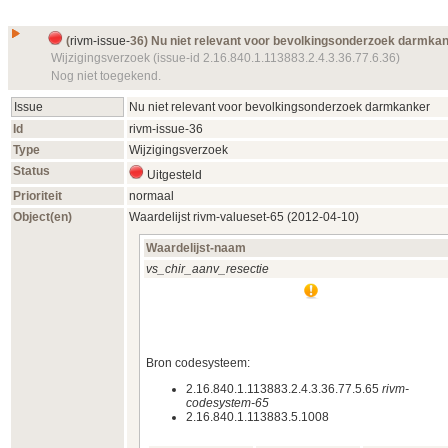
(
rivm-issue-
36) Nu niet relevant voor bevolkingsonderzoek darmka
Wijzigingsverzoek (issue-id 2.16.840.1.113883.2.4.3.36.77.6.36)
Nog niet toegekend.
Issue
Nu niet relevant voor bevolkingsonderzoek darmkanker
Id
rivm-issue-
36
Type
Wijzigingsverzoek
Status
Uitgesteld
Prioriteit
normaal
Object(en)
Waardelijst
rivm-valueset-
65 (2012‑04‑10)
Waardelijst-naam
vs_chir_aanv_resectie
Bron codesysteem:
2.16.840.1.113883.2.4.3.36.77.5.65
rivm-
codesystem-65
2.16.840.1.113883.5.1008