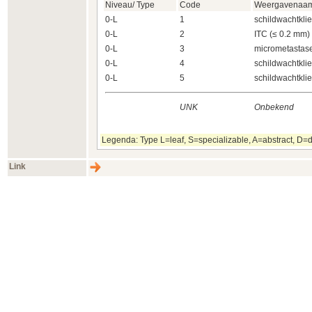
Niveau/ Type
Code
Weergavenaa
0-L
1
schildwachtklie
0-L
2
ITC (≤ 0.2 mm)
0-L
3
micrometastase
0-L
4
schildwachtklie
0-L
5
schildwachtkli
UNK
Onbekend
Legenda: Type L=leaf, S=specializable, A=abstract, D=d
Link