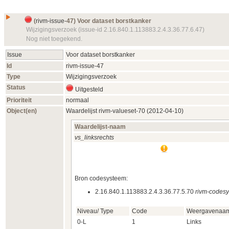
(
rivm-issue-
47) Voor dataset borstkanker
Wijzigingsverzoek (issue-id 2.16.840.1.113883.2.4.3.36.77.6.47)
Nog niet toegekend.
Issue
Voor dataset borstkanker
Id
rivm-issue-
47
Type
Wijzigingsverzoek
Status
Uitgesteld
Prioriteit
normaal
Object(en)
Waardelijst
rivm-valueset-
70 (2012‑04‑10)
Waardelijst-naam
vs_linksrechts
Bron codesysteem:
2.16.840.1.113883.2.4.3.36.77.5.70
rivm-codes
Niveau/ Type
Code
Weergavenaa
0-L
1
Links