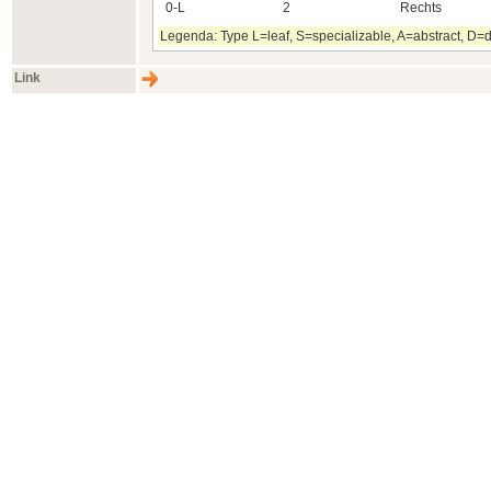
0-L
2
Rechts
Legenda: Type L=leaf, S=specializable, A=abstract, D=d
Link