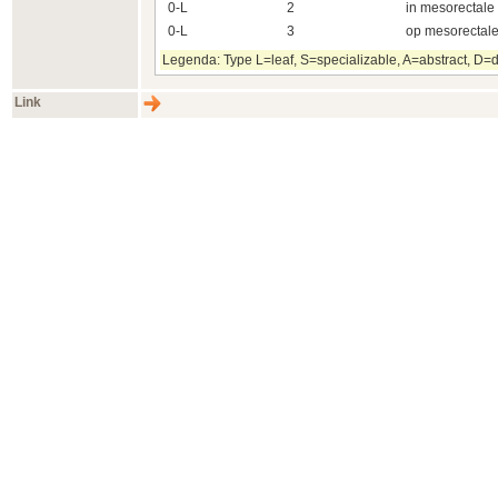
0-L
2
in mesorectale 
0-L
3
op mesorectale
Legenda: Type L=leaf, S=specializable, A=abstract, D=d
Link