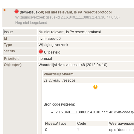
(
rivm-issue-
50) Nu niet relevant, is PA resectieprotocol
Wijzigingsverzoek (issue-id 2.16.840.1.113883.2.4.3.36.77.6.50)
Nog niet toegekend.
Issue
Nu niet relevant, is PA resectieprotocol
Id
rivm-issue-
50
Type
Wijzigingsverzoek
Status
Uitgesteld
Prioriteit
normaal
Object(en)
Waardelijst
rivm-valueset-
48 (2012‑04‑10)
Waardelijst-naam
vs_niveau_resectie
Bron codesysteem:
2.16.840.1.113883.2.4.3.36.77.5.48
rivm-codes
Niveau/ Type
Code
Weergavenaa
0-L
1
op of door musc