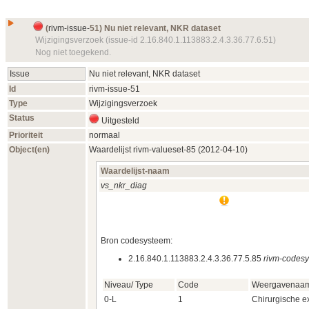
(
rivm-issue-
51) Nu niet relevant, NKR dataset
Wijzigingsverzoek (issue-id 2.16.840.1.113883.2.4.3.36.77.6.51)
Nog niet toegekend.
Issue
Nu niet relevant, NKR dataset
Id
rivm-issue-
51
Type
Wijzigingsverzoek
Status
Uitgesteld
Prioriteit
normaal
Object(en)
Waardelijst
rivm-valueset-
85 (2012‑04‑10)
Waardelijst-naam
vs_nkr_diag
Bron codesysteem:
2.16.840.1.113883.2.4.3.36.77.5.85
rivm-codes
Niveau/ Type
Code
Weergavenaa
0-L
1
Chirurgische ex