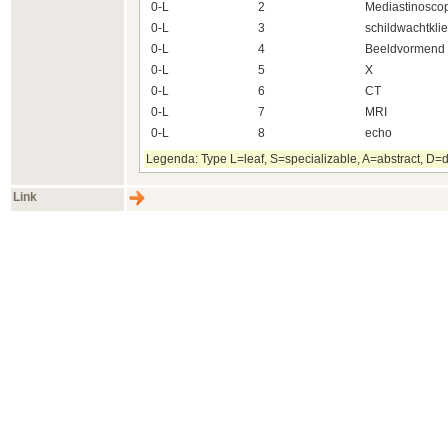
0-L
2
Mediastinoscop
0-L
3
schildwachtkli
0-L
4
Beeldvormend
0-L
5
X
0-L
6
CT
0-L
7
MRI
0-L
8
echo
Legenda: Type L=leaf, S=specializable, A=abstract, D=d
Link