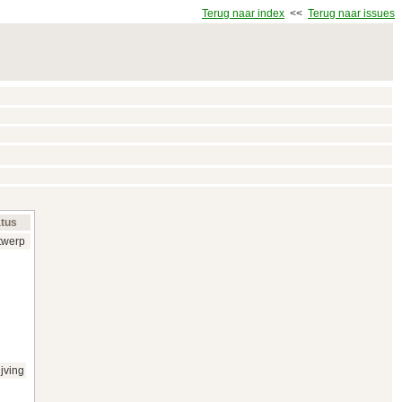
Terug naar index
<<
Terug naar issues
atus
twerp
jving