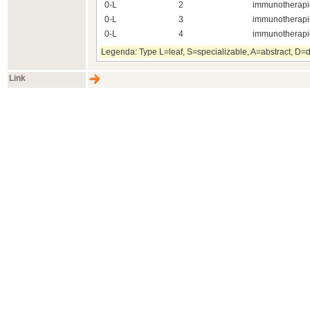
0-L
2
immunotherapie
0-L
3
immunotherapie 
0-L
4
immunotherapi
Legenda: Type L=leaf, S=specializable, A=abstract, D=d
Link