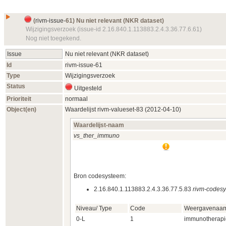
(
rivm-issue-
61) Nu niet relevant (NKR dataset)
Wijzigingsverzoek (issue-id 2.16.840.1.113883.2.4.3.36.77.6.61)
Nog niet toegekend.
Issue
Nu niet relevant (NKR dataset)
Id
rivm-issue-
61
Type
Wijzigingsverzoek
Status
Uitgesteld
Prioriteit
normaal
Object(en)
Waardelijst
rivm-valueset-
83 (2012‑04‑10)
Waardelijst-naam
vs_ther_immuno
Bron codesysteem:
2.16.840.1.113883.2.4.3.36.77.5.83
rivm-codes
Niveau/ Type
Code
Weergavenaa
0-L
1
immunotherapi