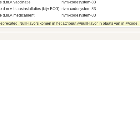
 d.m.v. vaccinatie
rivm-codesystem-83
d.m.v. blaasinstallaties (bijv BCG)
rivm-codesystem-83
e d.m.v. medicament
rivm-codesystem-83
eprecated. NullFlavors komen in het attribuut @nullFlavor in plaats van in @code.