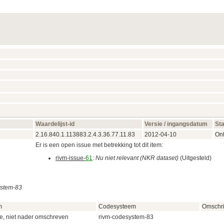
Waardelijst-id
Versie / ingangsdatum
St
2.16.840.1.113883.2.4.3.36.77.11.83
2012‑04‑10
On
Er is een open issue met betrekking tot dit item:
rivm-issue-
61
:
Nu niet relevant (NKR dataset)
(Uitgesteld)
ystem-83
m
Codesysteem
Omschri
e, niet nader omschreven
rivm-codesystem-83