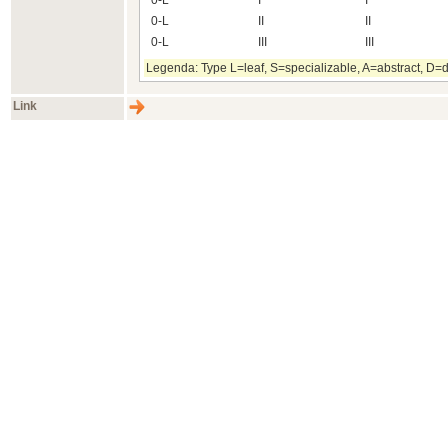
0-L
I
I
0-L
II
II
0-L
III
III
Legenda: Type L=leaf, S=specializable, A=abstract, D=d
Link