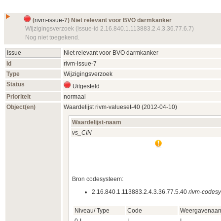
(
rivm-issue-
7) Niet relevant voor BVO darmkanker
Wijzigingsverzoek (issue-id 2.16.840.1.113883.2.4.3.36.77.6.7)
Nog niet toegekend.
Issue
Niet relevant voor BVO darmkanker
Id
rivm-issue-
7
Type
Wijzigingsverzoek
Status
Uitgesteld
Prioriteit
normaal
Object(en)
Waardelijst
rivm-valueset-
40 (2012‑04‑10)
Waardelijst-naam
vs_CIN
Bron codesysteem:
2.16.840.1.113883.2.4.3.36.77.5.40
rivm-codes
Niveau/ Type
Code
Weergavenaa