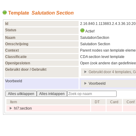
Template
Salutation Section
Id
2.16.840.1.113883.2.4.3.36.10.2
Status
Actief
Naam
SalutationSection
Omschrijving
Salutation Section
Context
Parent nodes van template elemen
Classificatie
CDA section level template
Open/gesloten
Open (ook andere dan gedefiniee
Gebruikt door / Gebruikt
Gebruikt door 4 templates, G
Voorbeeld
Voorbeeld
Alles uitklappen
Alles inklappen
Item
DT
Card
Conf
hl7:section