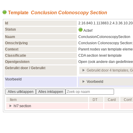
Template
Conclusion Colonoscopy Section
Id
2.16.840.1.113883.2.4.3.36.10.2
Status
Actief
Naam
ConclusionColonoscopySection
Omschrijving
Conclusion Colonoscopy Section:
Context
Parent nodes van template elemen
Classificatie
CDA section level template
Open/gesloten
Open (ook andere dan gedefiniee
Gebruikt door / Gebruikt
Gebruikt door 4 templates, G
Voorbeeld
Voorbeeld
Alles uitklappen
Alles inklappen
Item
DT
Card
Conf
hl7:section