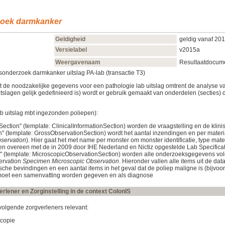
zoek darmkanker
Geldigheid
geldig vanaf 20
Versielabel
v2015a
Weergavenaam
Resultaatdocume
onderzoek darmkanker uitslag PA-lab (transactie T3)
 de noodzakelijke gegevens voor een pathologie lab uitslag omtrent de analyse 
itslagen gelijk gedefinieerd is) wordt er gebruik gemaakt van onderdelen (secties) d
b uitslag mbt ingezonden poliepen):
n Section" (template: ClinicalInformationSection) worden de vraagstelling en de k
on" (template: GrossObservationSection) wordt het aantal inzendingen en per m
servation
). Hier gaat het met name per monster om monster identificatie, type mater
men overeen met de in 2009 door IHE Nederland en Nictiz opgestelde Lab Specificat
n" (template: MicroscopicObservationSection) worden alle onderzoeksgegevens vo
ervation
Specimen Microscopic Observation
. Hieronder vallen alle items uit de d
sche bevindingen en een aantal items in het geval dat de poliep maligne is (bijvoor
 moet een samenvatting worden gegeven en als diagnose
rlener en Zorginstelling in de context ColonIS
 volgende zorgverleners relevant:
scopie