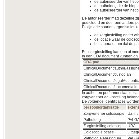
de autoriseerder van het 
de patholoog die de biopt
de autoriseerder van het p
De autoriseerder mag dezelfde zij
gedicteerd en door een andere pe
Er zijn drie soorten organisaties r
de zorginstelling onder wi
de locatie waar de colosco
het laboratorium dat de pa
Een zorginstelling kan een of mee
In een CDA document kunnen op ve
CDA pad
ClinicalDocument/author/assign
ClinicalDocument/custodian
ClinicalDocument/legalAuthentic
ClinicalDocument/documentation
In author en performer staat dus a
zorgverlener en -instelling beken
De volgende identificaties worden
persoon/organisatie
exten
Zorgverlener coloscopie
UZI n
Patholoog
PALGA
Zorginstelling coloscopie
URA
Coloscopielocatie
uitgeg
Pathologielabratorium
PALGA