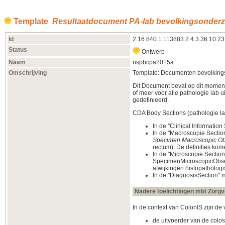
Template
Resultaatdocument PA-lab bevolkingsonder
Id
2.16.840.1.113883.2.4.3.36.10.23
Status
Ontwerp
Naam
nspbcpa2015a
Omschrijving
Template: Documenten bevolkings
Dit Document bevat op dit moment
of meer voor alle pathologie lab u
gedefinieerd.
CDA Body Sections (pathologie la
In de "Clinical Informatio
In de "Macroscopie Secti
Specimen Macroscopic Ob
rectum). De definities ko
In de "Microscopie Sectio
SpecimenMicroscopicObs
afwijkingen histopathologi
In de "DiagnosisSection"
Nadere toelichtingen mbt Zorgve
In de context van ColonIS zijn de
de uitvoerder van de colo