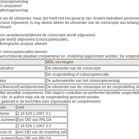
coloscopieverslag
en analyseert
athologieverslag.
n als de uitvoerder, maar dat hoeft niet het geval te zijn. Andere betrokken per
rsoon ingevoerd, is nog steeds alleen de uitvoerder van de coloscopie van belang
elevant:
ens verantwoordelijkheid de coloscopie wordt uitgevoerd;
pie wordt uitgevoerd (coloscopielocatie);
thologische analyse uitvoert.
r coloscopielocaties kennen.
rschillende plaatsen zorgverlener en -instelling opgenomen worden. De volgende
MDL-verslagen
edAuthor
De uitvoerder van de coloscopie
De zorginstelling of coloscopielocatie
ator
De autoriseerder van het coloscopieverslag
Of/serviceEvent/performer
De uitvoerder van de coloscopie en de zorginstelling o
ltijd dezelfde zorgverlener. Dito staat in custodian en performer dezelfde zorginste
d zijn. In author mag ook de zorginstelling genoemd worden.
 gebruikt in de berichten voor organisaties en zorgverleners:
sion
root
ummer
2.16.528.1.1007.3.1
 nummer
Een OID van PALGA
2.16.528.1.1007.3.3
even id
een OID van de instelling zelf
 nummer
een OID van PALGA