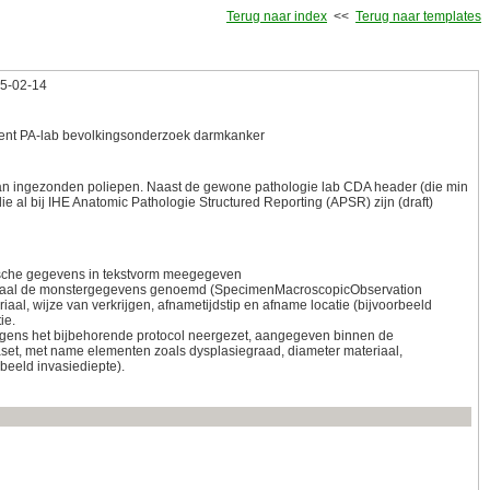
Terug naar index
<<
Terug naar templates
15‑02‑14
nt PA-lab bevolkingsonderzoek darmkanker
van ingezonden poliepen. Naast de gewone pathologie lab CDA header (die min
ie al bij IHE Anatomic Pathologie Structured Reporting (APSR) zijn (draft)
linische gegevens in tekstvorm meegegeven
ateriaal de monstergegevens genoemd (SpecimenMacroscopicObservation
iaal, wijze van verkrijgen, afnametijdstip en afname locatie (bijvoorbeeld
ie.
lgens het bijbehorende protocol neergezet, aangegeven binnen de
ataset, met name elementen zoals dysplasiegraad, diameter materiaal,
beeld invasiediepte).