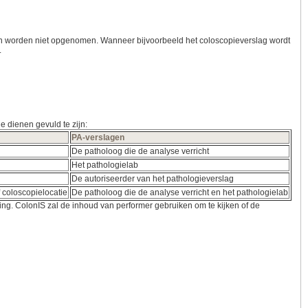
sonen worden niet opgenomen. Wanneer bijvoorbeeld het coloscopieverslag wordt
.
 dienen gevuld te zijn:
PA-verslagen
De patholoog die de analyse verricht
Het pathologielab
De autoriseerder van het pathologieverslag
f coloscopielocatie
De patholoog die de analyse verricht en het pathologielab
lling. ColonIS zal de inhoud van performer gebruiken om te kijken of de