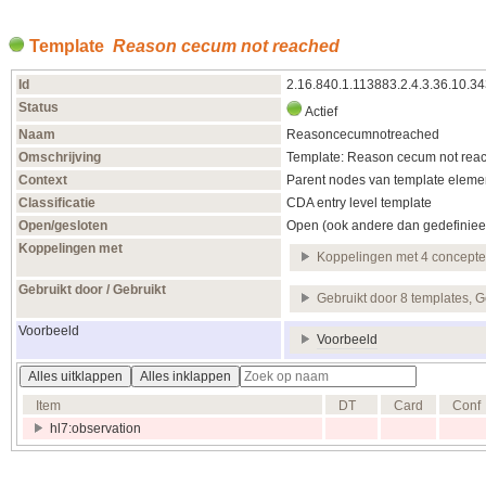
Template
Reason cecum not reached
Id
2.16.840.1.113883.2.4.3.36.10.3
Status
Actief
Naam
Reasoncecumnotreached
Omschrijving
Template: Reason cecum not rea
Context
Parent nodes van template elemen
Classificatie
CDA entry level template
Open/gesloten
Open (ook andere dan gedefiniee
Koppelingen met
Koppelingen met 4 concept
Gebruikt door / Gebruikt
Gebruikt door 8 templates, G
Voorbeeld
Voorbeeld
Alles uitklappen
Alles inklappen
Item
DT
Card
Conf
hl7:observation