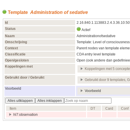
Template
Administration of sedative
Id
2.16.840.1.113883.2.4.3.36.10.5
Status
Actief
Naam
Administrationofsedative
Omschrijving
Template: Level of consciousness
Context
Parent nodes van template elemen
Classificatie
CDA entry level template
Open/gesloten
Open (ook andere dan gedefiniee
Koppelingen met
Koppelingen met 5 concept
Gebruikt door / Gebruikt
Gebruikt door 9 templates, G
Voorbeeld
Voorbeeld
Alles uitklappen
Alles inklappen
Item
DT
Card
Conf
hl7:observation