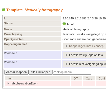
Template
Medical photography
Id
2.16.840.1.113883.2.4.3.36.10.9
Status
Actief
Naam
Medicalphotography
Omschrijving
Template: Locatie vastgelegd op f
Open/gesloten
Open (ook andere dan gedefiniee
Koppelingen met
Koppelingen met 1 concept
Voorbeeld
Locatie vastgelegd op foto
Voorbeeld
Locatie niet vastgelegd op f
Alles uitklappen
Alles inklappen
Item
DT
Card
Conf
lab:observationEvent