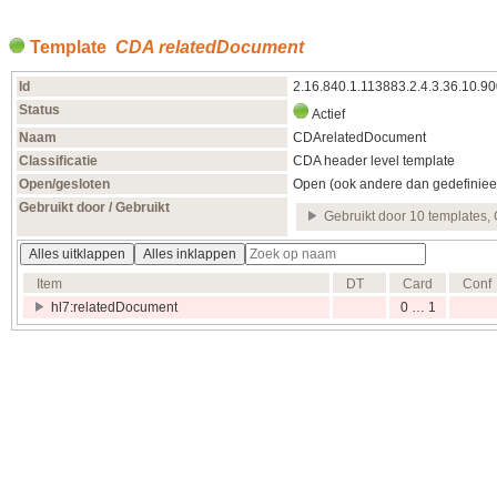
Template
CDA relatedDocument
Id
2.16.840.1.113883.2.4.3.36.10.9
Status
Actief
Naam
CDArelatedDocument
Classificatie
CDA header level template
Open/gesloten
Open (ook andere dan gedefiniee
Gebruikt door / Gebruikt
Gebruikt door 10 templates, 
Alles uitklappen
Alles inklappen
Item
DT
Card
Conf
hl7:relatedDocument
0 … 1