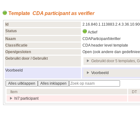
Template
CDA participant as verifier
Id
2.16.840.1.113883.2.4.3.36.10.9
Status
Actief
Naam
CDAParticipantVerifier
Classificatie
CDA header level template
Open/gesloten
Open (ook andere dan gedefiniee
Gebruikt door / Gebruikt
Gebruikt door 5 templates, G
Voorbeeld
Voorbeeld
Alles uitklappen
Alles inklappen
Item
DT
hl7:participant