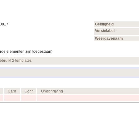
00817
Geldigheid
Versielabel
Weergavenaam
rde elementen zijn toegestaan)
ebruikt 2 templates
Card
Conf
Omschrijving