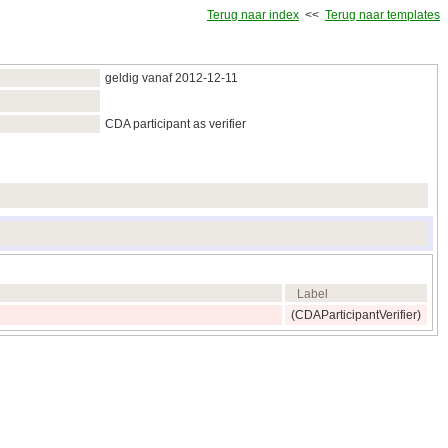
Terug naar index
<<
Terug naar templates
geldig vanaf 2012‑12‑11
CDA participant as verifier
Label
(CDAParticipantVerifier)