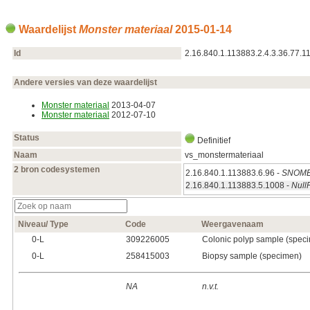
Waardelijst
Monster materiaal
2015‑01‑14
Id
2.16.840.1.113883.2.4.3.36.77.1
Andere versies van deze waardelijst
Monster materiaal
2013‑04‑07
Monster materiaal
2012‑07‑10
Status
Definitief
Naam
vs_monstermateriaal
2 bron codesystemen
2.16.840.1.113883.6.96 -
SNOME
2.16.840.1.113883.5.1008 -
Null
Niveau/ Type
Code
Weergavenaam
0‑L
309226005
Colonic polyp sample (spec
0‑L
258415003
Biopsy sample (specimen)
NA
n.v.t.