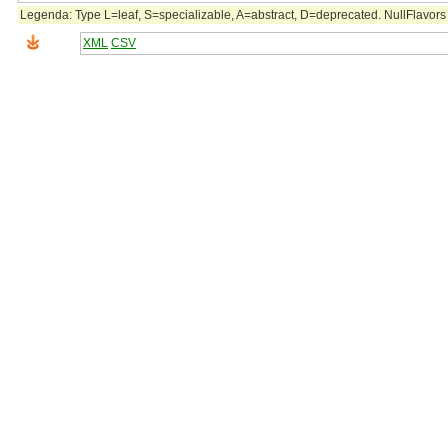
Legenda: Type L=leaf, S=specializable, A=abstract, D=deprecated. NullFlavors 
XML
CSV