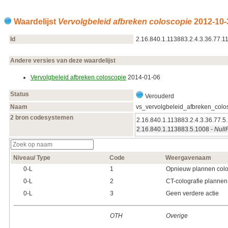
Waardelijst
Vervolgbeleid afbreken coloscopie
2012‑10‑
Id
2.16.840.1.113883.2.4.3.36.77.1
Andere versies van deze waardelijst
Vervolgbeleid afbreken coloscopie
2014‑01‑06
Status
Verouderd
Naam
vs_vervolgbeleid_afbreken_colo
2 bron codesystemen
2.16.840.1.113883.2.4.3.36.77.5
2.16.840.1.113883.5.1008 -
Null
Niveau/ Type
Code
Weergavenaam
0‑L
1
Opnieuw plannen col
0‑L
2
CT-colografie plannen
0‑L
3
Geen verdere actie
OTH
Overige