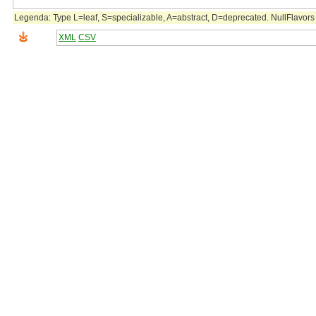
Legenda: Type L=leaf, S=specializable, A=abstract, D=deprecated. NullFlavors 
XML
CSV