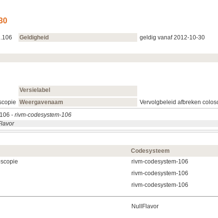
30
1.106
Geldigheid
geldig vanaf 2012‑10‑30
Versielabel
scopie
Weergavenaam
Vervolgbeleid afbreken colos
.106 -
rivm-codesystem-106
Flavor
Codesysteem
oscopie
rivm-codesystem-106
rivm-codesystem-106
rivm-codesystem-106
NullFlavor