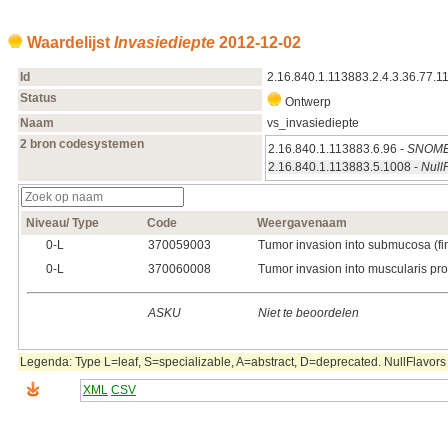
Waardelijst
Invasiediepte
2012‑12‑02
Id
2.16.840.1.113883.2.4.3.36.77.1
Status
Ontwerp
Naam
vs_invasiediepte
2 bron codesystemen
2.16.840.1.113883.6.96 -
SNOME
2.16.840.1.113883.5.1008 -
Null
Niveau/ Type
Code
Weergavenaam
0‑L
370059003
Tumor invasion into submucosa (fi
0‑L
370060008
Tumor invasion into muscularis prop
ASKU
Niet te beoordelen
Legenda: Type L=leaf, S=specializable, A=abstract, D=deprecated. NullFlavors 
XML
CSV