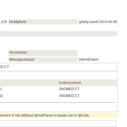
1.226
Geldigheid
geldig vanaf 2014‑04‑08
Versielabel
Weergavenaam
Intern/Extern
D CT
Codesysteem
e)
SNOMED CT
e)
SNOMED CT
komen in het attribuut @nullFlavor in plaats van in @code.