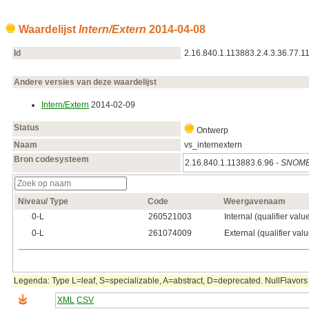
Waardelijst
Intern/Extern
2014‑04‑08
Id
2.16.840.1.113883.2.4.3.36.77.1
Andere versies van deze waardelijst
Intern/Extern
2014‑02‑09
Status
Ontwerp
Naam
vs_internextern
Bron codesysteem
2.16.840.1.113883.6.96 -
SNOME
Niveau/ Type
Code
Weergavenaam
0‑L
260521003
Internal (qualifier valu
0‑L
261074009
External (qualifier valu
Legenda: Type L=leaf, S=specializable, A=abstract, D=deprecated. NullFlavors 
XML
CSV