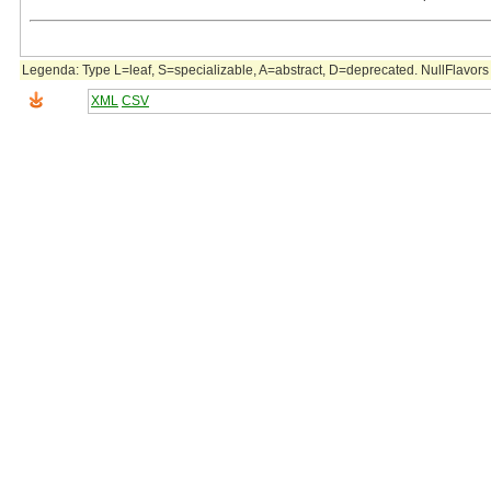
Legenda: Type L=leaf, S=specializable, A=abstract, D=deprecated. NullFlavors 
XML
CSV