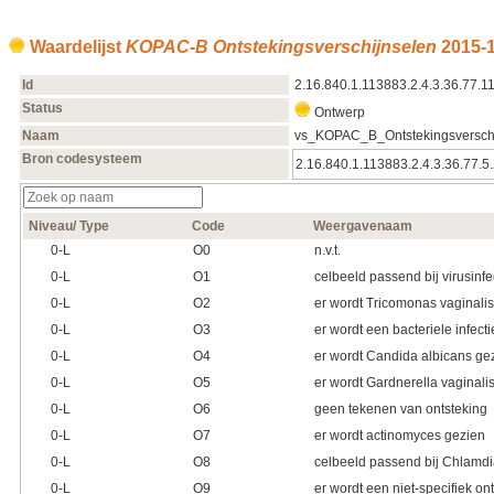
Waardelijst
KOPAC-B Ontstekingsverschijnselen
2015‑1
Id
2.16.840.1.113883.2.4.3.36.77.1
Status
Ontwerp
Naam
vs_KOPAC_B_Ontstekingsversch
Bron codesysteem
2.16.840.1.113883.2.4.3.36.77.5
Niveau/ Type
Code
Weergavenaam
0‑L
O0
n.v.t.
0‑L
O1
celbeeld passend bij virusinfe
0‑L
O2
er wordt Tricomonas vaginali
0‑L
O3
er wordt een bacteriele infect
0‑L
O4
er wordt Candida albicans ge
0‑L
O5
er wordt Gardnerella vaginali
0‑L
O6
geen tekenen van ontsteking
0‑L
O7
er wordt actinomyces gezien
0‑L
O8
celbeeld passend bij Chlamd
0‑L
O9
er wordt een niet-specifiek on