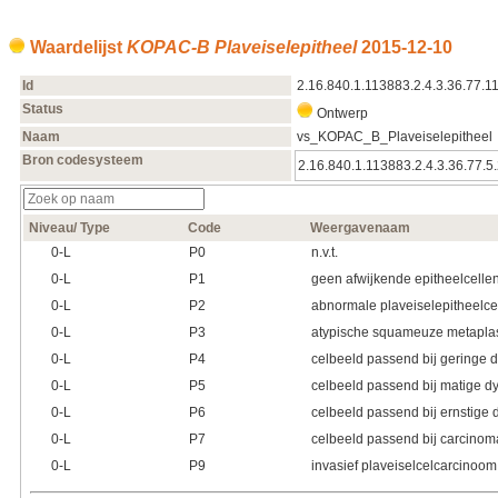
Waardelijst
KOPAC-B Plaveiselepitheel
2015‑12‑10
Id
2.16.840.1.113883.2.4.3.36.77.1
Status
Ontwerp
Naam
vs_KOPAC_B_Plaveiselepitheel
Bron codesysteem
2.16.840.1.113883.2.4.3.36.77.5
Niveau/ Type
Code
Weergavenaam
0‑L
P0
n.v.t.
0‑L
P1
geen afwijkende epitheelcelle
0‑L
P2
abnormale plaveiselepitheelce
0‑L
P3
atypische squameuze metapla
0‑L
P4
celbeeld passend bij geringe 
0‑L
P5
celbeeld passend bij matige d
0‑L
P6
celbeeld passend bij ernstige 
0‑L
P7
celbeeld passend bij carcinoma
0‑L
P9
invasief plaveiselcelcarcinoom