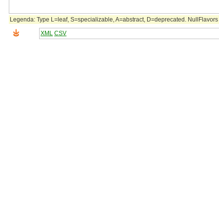
Legenda: Type L=leaf, S=specializable, A=abstract, D=deprecated. NullFlavors 
XML
CSV