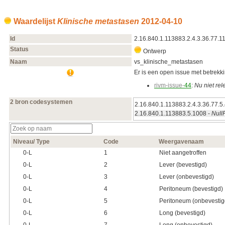
Waardelijst
Klinische metastasen
2012‑04‑10
Id
2.16.840.1.113883.2.4.3.36.77.1
Status
Ontwerp
Naam
vs_klinische_metastasen
Er is een open issue met betrekkin
rivm-issue-
44
:
Nu niet re
2 bron codesystemen
2.16.840.1.113883.2.4.3.36.77.5
2.16.840.1.113883.5.1008 -
Null
Niveau/ Type
Code
Weergavenaam
0‑L
1
Niet aangetroffen
0‑L
2
Lever (bevestigd)
0‑L
3
Lever (onbevestigd)
0‑L
4
Peritoneum (bevestigd)
0‑L
5
Peritoneum (onbevestig
0‑L
6
Long (bevestigd)