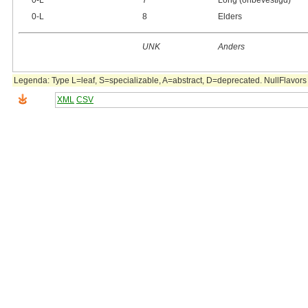
0‑L
7
Long (onbevestigd)
0‑L
8
Elders
UNK
Anders
Legenda: Type L=leaf, S=specializable, A=abstract, D=deprecated. NullFlavors 
XML
CSV