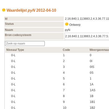
Waardelijst
pyN
2012‑04‑10
Id
2.16.840.1.113883.2.4.3.36.77.1
Status
Ontwerp
Naam
pyN
Bron codesysteem
2.16.840.1.113883.2.4.3.36.77.5
Niveau/ Type
Code
Weergavena
0‑L
1
0
0‑L
2
0I
0‑L
3
0IS
0‑L
4
0S
0‑L
5
1
0‑L
6
1A
0‑L
7
1AS
0‑L
8
1B
0‑L
9
1B1
0‑L
10
1B2