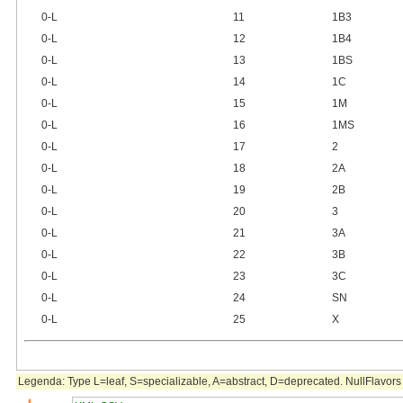
0‑L
11
1B3
0‑L
12
1B4
0‑L
13
1BS
0‑L
14
1C
0‑L
15
1M
0‑L
16
1MS
0‑L
17
2
0‑L
18
2A
0‑L
19
2B
0‑L
20
3
0‑L
21
3A
0‑L
22
3B
0‑L
23
3C
0‑L
24
SN
0‑L
25
X
Legenda: Type L=leaf, S=specializable, A=abstract, D=deprecated. NullFlavors 