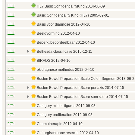
html
HL7 BasicConfidentialityKind 2014‑06‑09
html
Basic Confidentiality Kind (HL7) 2005‑09‑01
html
Basis voor diagnose 2012‑04‑10
html
Beeldvorming 2012‑04‑10
html
Beperkt beoordeelbaar 2012‑04‑10
html
Bethesda classificatie 2015‑12‑11
html
BIRADS 2012‑04‑10
html
bk diagnose methodes 2012‑04‑10
html
Boston Bowel Preparation Scale Colon Segment 2013‑06‑2
html
Boston Bowel Preparation Score per axis 2014‑07‑15
html
Boston Bowel Preparation Score sum score 2014‑07‑15
html
Category mitotic figures 2012‑09‑03
html
Category proliferation 2012‑09‑03
html
Chemotherapie 2012‑04‑10
html
Chirurgisch aanv resectie 2012‑04‑10