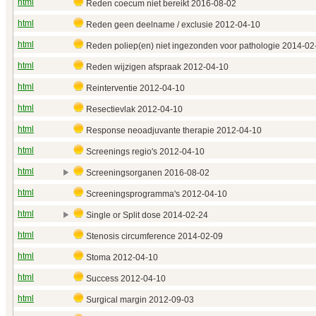
html
Reden coecum niet bereikt 2016‑08‑02
html
Reden geen deelname / exclusie 2012‑04‑10
html
Reden poliep(en) niet ingezonden voor pathologie 2014‑02
html
Reden wijzigen afspraak 2012‑04‑10
html
Reinterventie 2012‑04‑10
html
Resectievlak 2012‑04‑10
html
Response neoadjuvante therapie 2012‑04‑10
html
Screenings regio's 2012‑04‑10
html
Screeningsorganen 2016‑08‑02
html
Screeningsprogramma's 2012‑04‑10
html
Single or Split dose 2014‑02‑24
html
Stenosis circumference 2014‑02‑09
html
Stoma 2012‑04‑10
html
Success 2012‑04‑10
html
Surgical margin 2012‑09‑03