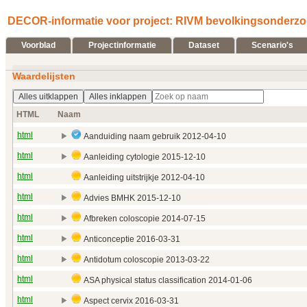
DECOR-informatie voor project: RIVM bevolkingsonderzo
Voorblad
Projectinformatie
Dataset
Scenario's
Waardelijsten
Alles uitklappen
Alles inklappen
HTML
Naam
html
Aanduiding naam gebruik 2012‑04‑10
html
Aanleiding cytologie 2015‑12‑10
html
Aanleiding uitstrijkje 2012‑04‑10
html
Advies BMHK 2015‑12‑10
html
Afbreken coloscopie 2014‑07‑15
html
Anticonceptie 2016‑03‑31
html
Antidotum coloscopie 2013‑03‑22
html
ASA physical status classification 2014‑01‑06
html
Aspect cervix 2016‑03‑31