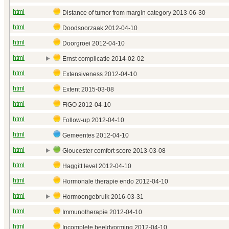
html
Distance of tumor from margin category 2013‑06‑30
html
Doodsoorzaak 2012‑04‑10
html
Doorgroei 2012‑04‑10
html
Ernst complicatie 2014‑02‑02
html
Extensiveness 2012‑04‑10
html
Extent 2015‑03‑08
html
FIGO 2012‑04‑10
html
Follow-up 2012‑04‑10
html
Gemeentes 2012‑04‑10
html
Gloucester comfort score 2013‑03‑08
html
Haggitt level 2012‑04‑10
html
Hormonale therapie endo 2012‑04‑10
html
Hormoongebruik 2016‑03‑31
html
Immunotherapie 2012‑04‑10
html
Incomplete beeldvorming 2012‑04‑10