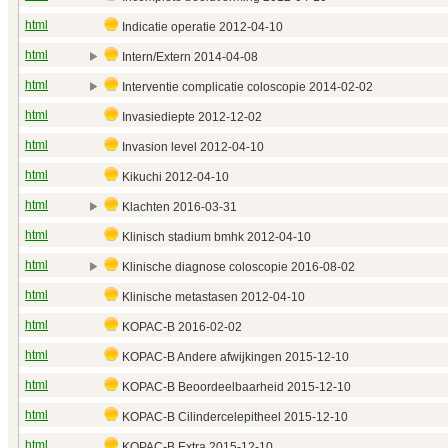
html
Indicatie operatie 2012‑04‑10
html
Intern/Extern 2014‑04‑08
html
Interventie complicatie coloscopie 2014‑02‑02
html
Invasiediepte 2012‑12‑02
html
Invasion level 2012‑04‑10
html
Kikuchi 2012‑04‑10
html
Klachten 2016‑03‑31
html
Klinisch stadium bmhk 2012‑04‑10
html
Klinische diagnose coloscopie 2016‑08‑02
html
Klinische metastasen 2012‑04‑10
html
KOPAC-B 2016‑02‑02
html
KOPAC-B Andere afwijkingen 2015‑12‑10
html
KOPAC-B Beoordeelbaarheid 2015‑12‑10
html
KOPAC-B Cilindercelepitheel 2015‑12‑10
html
KOPAC-B Extra 2015‑12‑10