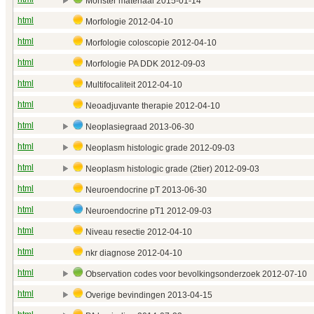
Monster materiaal 2015‑01‑14
html
Morfologie 2012‑04‑10
html
Morfologie coloscopie 2012‑04‑10
html
Morfologie PA DDK 2012‑09‑03
html
Multifocaliteit 2012‑04‑10
html
Neoadjuvante therapie 2012‑04‑10
html
Neoplasiegraad 2013‑06‑30
html
Neoplasm histologic grade 2012‑09‑03
html
Neoplasm histologic grade (2tier) 2012‑09‑03
html
Neuroendocrine pT 2013‑06‑30
html
Neuroendocrine pT1 2012‑09‑03
html
Niveau resectie 2012‑04‑10
html
nkr diagnose 2012‑04‑10
html
Observation codes voor bevolkingsonderzoek 2012‑07‑10
html
Overige bevindingen 2013‑04‑15