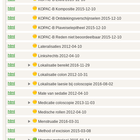
html
KOPAC-B Kompositie 2015‑12‑10
html
KOPAC-B Ontstekingsverschijnselen 2015‑12‑10
html
KOPAC-B Plaveiselepitheel 2015‑12‑10
html
KOPAC-B Reden niet beoordeelbaar 2015‑12‑10
html
Lateralisaties 2012‑04‑10
html
Links/rechts 2012‑04‑10
html
Lokalisatie bereikt 2016‑11‑29
html
Lokalisatie colon 2012‑10‑31
html
Lokalisatie laesie bij coloscopie 2016‑08‑02
html
Mate van sedatie 2012‑04‑10
html
Medicatie coloscopie 2013‑11‑03
html
Medische rollen 2012‑04‑10
html
Menstruatie 2016‑03‑31
html
Method of excision 2015‑03‑08
html