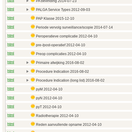
html
PA bevinding 2014‑07‑23
html
PALGA Service Types 2012‑09‑03
html
PAP Klasse 2015‑12‑10
html
Periode vervolg surveillance/scopie 2014‑07‑14
html
Peroperatieve complicatie 2012‑04‑10
html
pre-/post-operatief 2012‑04‑10
html
Preop complicaties 2012‑04‑10
html
Primaire afwijking 2016‑08‑02
html
Procedure Indication 2016‑08‑02
html
Procedure Indication (long list) 2016‑08‑02
html
pyM 2012‑04‑10
html
pyN 2012‑04‑10
html
pyT 2012‑04‑10
html
Radiotherapie 2012‑04‑10
html
Reden aanvullende opname 2012‑04‑10