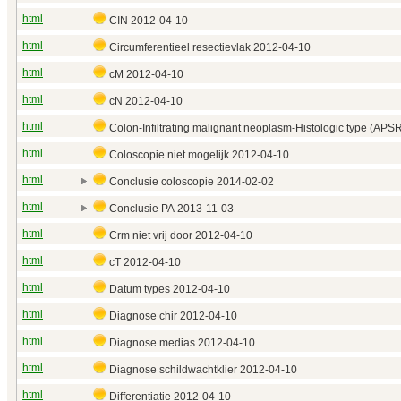
html
CIN 2012‑04‑10
html
Circumferentieel resectievlak 2012‑04‑10
html
cM 2012‑04‑10
html
cN 2012‑04‑10
html
Colon-Infiltrating malignant neoplasm-Histologic type (APS
html
Coloscopie niet mogelijk 2012‑04‑10
html
Conclusie coloscopie 2014‑02‑02
html
Conclusie PA 2013‑11‑03
html
Crm niet vrij door 2012‑04‑10
html
cT 2012‑04‑10
html
Datum types 2012‑04‑10
html
Diagnose chir 2012‑04‑10
html
Diagnose medias 2012‑04‑10
html
Diagnose schildwachtklier 2012‑04‑10
html
Differentiatie 2012‑04‑10