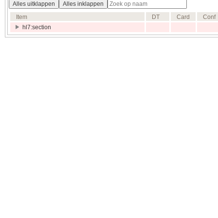
Alles uitklappen
Alles inklappen
Item
DT
Card
Conf
hl7:section