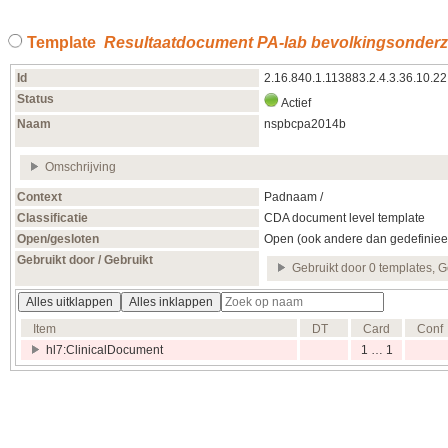
Template
Resultaatdocument PA-lab bevolkingsonder
Id
2.16.840.1.113883.2.4.3.36.10.22
Status
Actief
Naam
nspbcpa2014b
Omschrijving
Context
Padnaam /
Classificatie
CDA document level template
Open/gesloten
Open (ook andere dan gedefiniee
Gebruikt door / Gebruikt
Gebruikt door 0 templates, G
Alles uitklappen
Alles inklappen
Item
DT
Card
Conf
hl7:ClinicalDocument
1 … 1