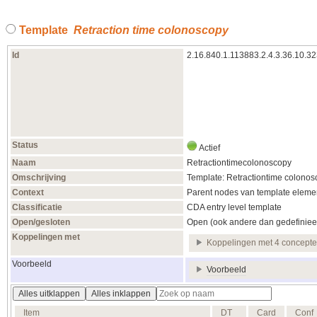
Template
Retraction time colonoscopy
Id
2.16.840.1.113883.2.4.3.36.10.3
Status
Actief
Naam
Retractiontimecolonoscopy
Omschrijving
Template: Retractiontime colonos
Context
Parent nodes van template elemen
Classificatie
CDA entry level template
Open/gesloten
Open (ook andere dan gedefiniee
Koppelingen met
Koppelingen met 4 concept
Voorbeeld
Voorbeeld
Alles uitklappen
Alles inklappen
Item
DT
Card
Conf