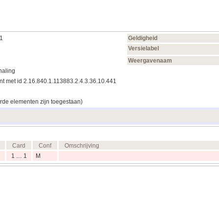
41
Geldigheid
Versielabel
Weergavenaam
haling
t met id 2.16.840.1.113883.2.4.3.36.10.441
rde elementen zijn toegestaan)
Card
Conf
Omschrijving
1 … 1
M