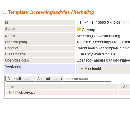
Template
Screeningsadvies / herhaling
Id
2.16.840.1.113883.2.4.3.36.10.4
Status
Ontwerp
Naam
Screeningsadviesherhaling
Omschrijving
Template: Screeningsadvies / her
Context
Parent nodes van template elemen
Classificatie
CDA entry level template
Open/gesloten
Open (ook andere dan gedefiniee
Voorbeeld
Voorbeeld
Alles uitklappen
Alles inklappen
Item
DT
hl7:observation