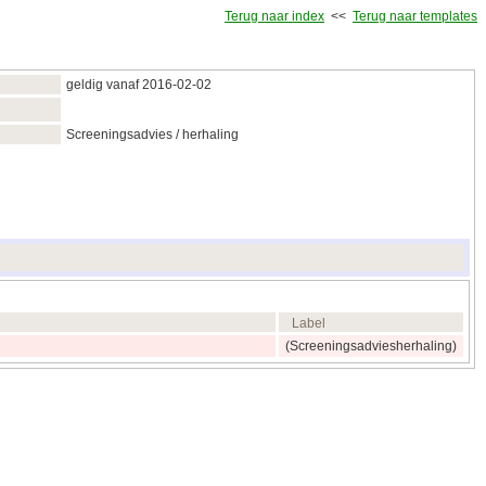
Terug naar index
<<
Terug naar templates
geldig vanaf 2016‑02‑02
Screeningsadvies / herhaling
Label
(Screeningsadviesherhaling)