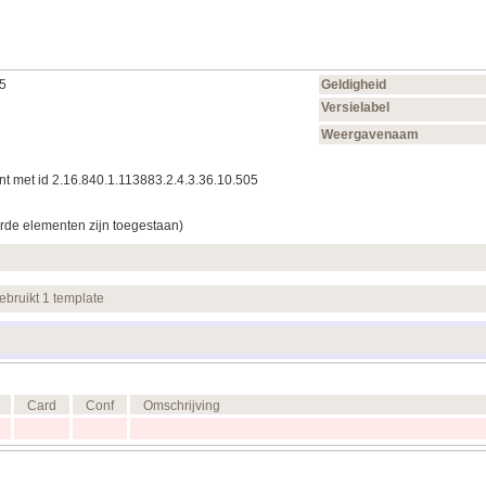
05
Geldigheid
Versielabel
Weergavenaam
t met id 2.16.840.1.113883.2.4.3.36.10.505
rde elementen zijn toegestaan)
ebruikt 1 template
Card
Conf
Omschrijving