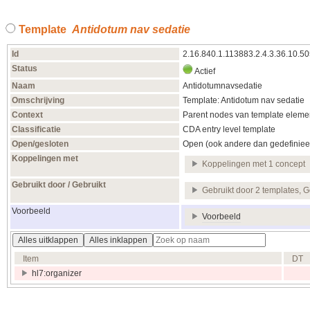
Template
Antidotum nav sedatie
Id
2.16.840.1.113883.2.4.3.36.10.5
Status
Actief
Naam
Antidotumnavsedatie
Omschrijving
Template: Antidotum nav sedatie
Context
Parent nodes van template elemen
Classificatie
CDA entry level template
Open/gesloten
Open (ook andere dan gedefiniee
Koppelingen met
Koppelingen met 1 concept
Gebruikt door / Gebruikt
Gebruikt door 2 templates, G
Voorbeeld
Voorbeeld
Alles uitklappen
Alles inklappen
Item
DT
hl7:organizer