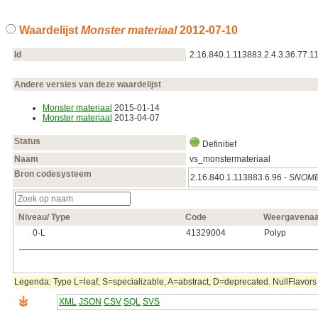
Waardelijst
Monster materiaal
2012‑07‑10
Id
2.16.840.1.113883.2.4.3.36.77.1
Andere versies van deze waardelijst
Monster materiaal
2015‑01‑14
Monster materiaal
2013‑04‑07
Status
Definitief
Naam
vs_monstermateriaal
Bron codesysteem
2.16.840.1.113883.6.96 -
SNOME
Niveau/ Type
Code
Weergavena
0‑L
41329004
Polyp
Legenda: Type L=leaf, S=specializable, A=abstract, D=deprecated. NullFlavors 
XML
JSON
CSV
SQL
SVS