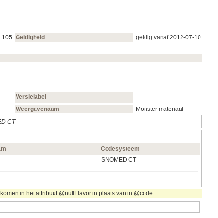
1.105
Geldigheid
geldig vanaf 2012‑07‑10
Versielabel
Weergavenaam
Monster materiaal
D CT
am
Codesysteem
SNOMED CT
komen in het attribuut @nullFlavor in plaats van in @code.