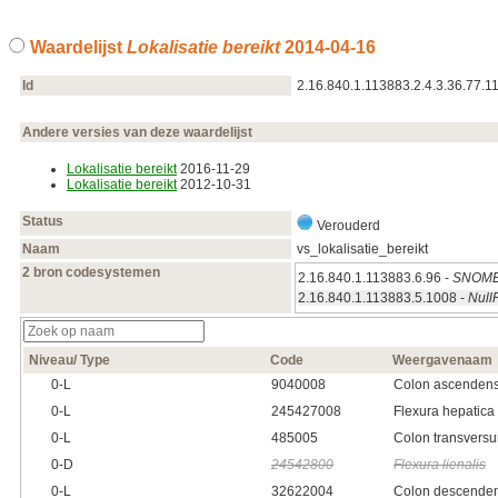
Waardelijst
Lokalisatie bereikt
2014‑04‑16
Id
2.16.840.1.113883.2.4.3.36.77.1
Andere versies van deze waardelijst
Lokalisatie bereikt
2016‑11‑29
Lokalisatie bereikt
2012‑10‑31
Status
Verouderd
Naam
vs_lokalisatie_bereikt
2 bron codesystemen
2.16.840.1.113883.6.96 -
SNOME
2.16.840.1.113883.5.1008 -
Null
Niveau/ Type
Code
Weergavenaam
0‑L
9040008
Colon ascenden
0‑L
245427008
Flexura hepatica
0‑L
485005
Colon transvers
0‑D
24542800
Flexura lienalis
0‑L
32622004
Colon descende