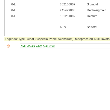
0‑L
362166007
Sigmoid
0‑L
245429006
Recto-sigmoid
0‑L
181261002
Rectum
OTH
Anders
Legenda: Type L=leaf, S=specializable, A=abstract, D=deprecated. NullFlavors 
XML
JSON
CSV
SQL
SVS