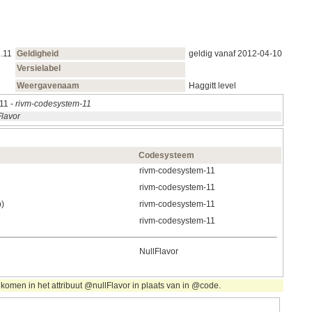
1.11
Geldigheid
geldig vanaf 2012‑04‑10
Versielabel
Weergavenaam
Haggitt level
11 -
rivm-codesystem-11
Flavor
Codesysteem
rivm-codesystem-11
rivm-codesystem-11
p)
rivm-codesystem-11
rivm-codesystem-11
NullFlavor
komen in het attribuut @nullFlavor in plaats van in @code.