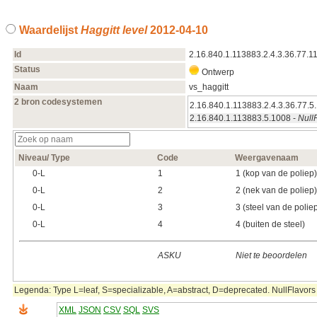
Waardelijst
Haggitt level
2012‑04‑10
Id
2.16.840.1.113883.2.4.3.36.77.1
Status
Ontwerp
Naam
vs_haggitt
2 bron codesystemen
2.16.840.1.113883.2.4.3.36.77.5.
2.16.840.1.113883.5.1008 -
Null
Niveau/ Type
Code
Weergavenaam
0‑L
1
1 (kop van de poliep)
0‑L
2
2 (nek van de poliep)
0‑L
3
3 (steel van de polie
0‑L
4
4 (buiten de steel)
ASKU
Niet te beoordelen
Legenda: Type L=leaf, S=specializable, A=abstract, D=deprecated. NullFlavors 
XML
JSON
CSV
SQL
SVS