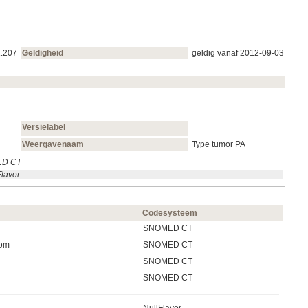
1.207
Geldigheid
geldig vanaf 2012‑09‑03
Versielabel
Weergavenaam
Type tumor PA
D CT
Flavor
Codesysteem
SNOMED CT
oom
SNOMED CT
SNOMED CT
SNOMED CT