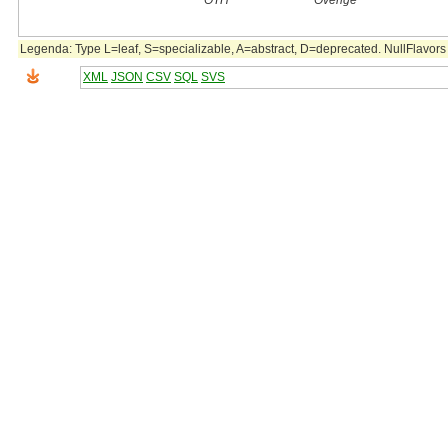
OTH
Overige
Legenda: Type L=leaf, S=specializable, A=abstract, D=deprecated. NullFlavors 
XML
JSON
CSV
SQL
SVS