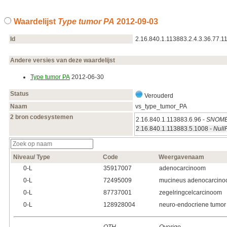
Waardelijst
Type tumor PA
2012‑09‑03
Id
2.16.840.1.113883.2.4.3.36.77.1
Andere versies van deze waardelijst
Type tumor PA
2012‑06‑30
Status
Verouderd
Naam
vs_type_tumor_PA
2 bron codesystemen
2.16.840.1.113883.6.96 -
SNOME
2.16.840.1.113883.5.1008 -
Null
Niveau/ Type
Code
Weergavenaam
0‑L
35917007
adenocarcinoom
0‑L
72495009
mucineus adenocarcin
0‑L
87737001
zegelringcelcarcinoom
0‑L
128928004
neuro-endocriene tumor