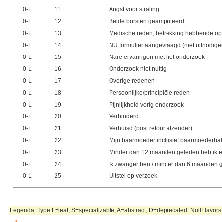
0‑L
11
Angst voor straling
0‑L
12
Beide borsten geamputeerd
0‑L
13
Medische reden, betrekking hebbende op 
0‑L
14
NU formulier aangevraagd (niet uitnodigen
0‑L
15
Nare ervaringen met het onderzoek
0‑L
16
Onderzoek niet nuttig
0‑L
17
Overige redenen
0‑L
18
Persoonlijke/principiële reden
0‑L
19
Pijnlijkheid vorig onderzoek
0‑L
20
Verhinderd
0‑L
21
Verhuisd (post retour afzender)
0‑L
22
Mijn baarmoeder inclusief baarmoederhals
0‑L
23
Minder dan 12 maanden geleden heb ik een
0‑L
24
Ik zwanger ben / minder dan 6 maanden 
0‑L
25
Uitstel op verzoek
Legenda: Type L=leaf, S=specializable, A=abstract, D=deprecated. NullFlavors 