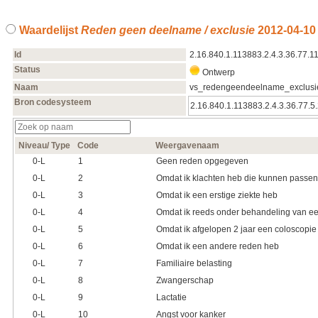
Waardelijst
Reden geen deelname / exclusie
2012‑04‑10
Id
2.16.840.1.113883.2.4.3.36.77.1
Status
Ontwerp
Naam
vs_redengeendeelname_exclusi
Bron codesysteem
2.16.840.1.113883.2.4.3.36.77.5
Niveau/ Type
Code
Weergavenaam
0‑L
1
Geen reden opgegeven
0‑L
2
Omdat ik klachten heb die kunnen passen 
0‑L
3
Omdat ik een erstige ziekte heb
0‑L
4
Omdat ik reeds onder behandeling van e
0‑L
5
Omdat ik afgelopen 2 jaar een coloscopi
0‑L
6
Omdat ik een andere reden heb
0‑L
7
Familiaire belasting
0‑L
8
Zwangerschap
0‑L
9
Lactatie
0‑L
10
Angst voor kanker