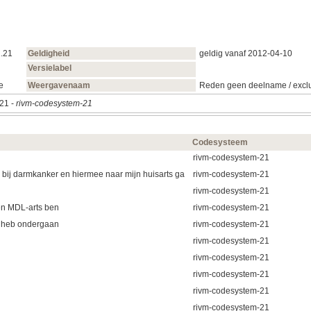
1.21
Geldigheid
geldig vanaf 2012‑04‑10
Versielabel
e
Weergavenaam
Reden geen deelname / excl
.21 -
rivm-codesystem-21
Codesysteem
rivm-codesystem-21
bij darmkanker en hiermee naar mijn huisarts ga
rivm-codesystem-21
rivm-codesystem-21
en MDL-arts ben
rivm-codesystem-21
e heb ondergaan
rivm-codesystem-21
rivm-codesystem-21
rivm-codesystem-21
rivm-codesystem-21
rivm-codesystem-21
rivm-codesystem-21