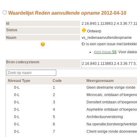
Waardelijst
Reden aanvullende opname
2012‑04‑10
Id
2.16.840.1.113883.2.4.3.36.77.1
Status
Ontwerp
Naam
vs_redenaanvullendeopname
Er is een open issue met betrekkin
rivm-issue-
56
:
Voor datas
Bron codesysteem
2.16.840.1.113883.2.4.3.36.77.5
Niveau/ Type
Code
Weergavenaam
0‑L
1
Geen deelname vorige ronde
0‑L
2
Microcalc. ontstaan of toege
0‑L
3
Densiteit ontstaan of toegen
0‑L
4
Asymetrie ontstaan of toege
0‑L
5
Architectuurverstoring
0‑L
6
Na operatie;borstvergr/verkl/p
0‑L
7
Client vorige ronde doorverw