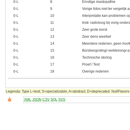
0‑L
8
Ernstige mastopathie
0‑L
9
Vorige fotos niet ter vergelijk
0‑L
10
Interpretatie kan problemen o
0‑L
11
Instr. radioloog bij vorig onde
0‑L
12
Zeer grote borst
0‑L
13
Zeer dens weefsel
0‑L
14
Meerdere redenen, geen hoo
0‑L
15
Borstvergroting/-verkleining/-
0‑L
16
Technische storing
0‑L
17
Proef / Test
0‑L
18
Overige redenen
Legenda: Type L=leaf, S=specializable, A=abstract, D=deprecated. NullFlavors 
XML
JSON
CSV
SQL
SVS