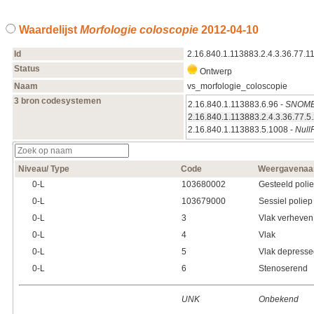
Waardelijst
Morfologie coloscopie
2012‑04‑10
Id
2.16.840.1.113883.2.4.3.36.77.1
Status
Ontwerp
Naam
vs_morfologie_coloscopie
3 bron codesystemen
2.16.840.1.113883.6.96 -
SNOME
2.16.840.1.113883.2.4.3.36.77.5
2.16.840.1.113883.5.1008 -
Null
Niveau/ Type
Code
Weergavena
0‑L
103680002
Gesteeld poli
0‑L
103679000
Sessiel poliep
0‑L
3
Vlak verheven
0‑L
4
Vlak
0‑L
5
Vlak depresse
0‑L
6
Stenoserend
UNK
Onbekend