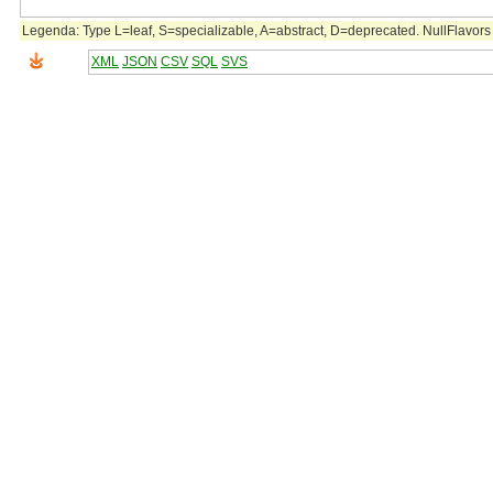
Legenda: Type L=leaf, S=specializable, A=abstract, D=deprecated. NullFlavors 
XML
JSON
CSV
SQL
SVS