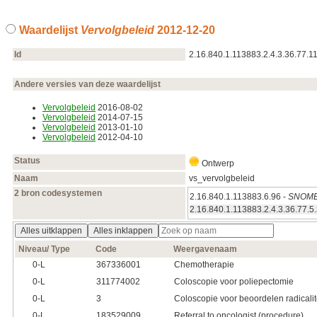
Waardelijst
Vervolgbeleid
2012‑12‑20
Id
2.16.840.1.113883.2.4.3.36.77.1
Andere versies van deze waardelijst
Vervolgbeleid
2016‑08‑02
Vervolgbeleid
2014‑07‑15
Vervolgbeleid
2013‑01‑10
Vervolgbeleid
2012‑04‑10
Status
Ontwerp
Naam
vs_vervolgbeleid
2 bron codesystemen
2.16.840.1.113883.6.96 -
SNOME
2.16.840.1.113883.2.4.3.36.77.5
Alles uitklappen
Alles inklappen
Niveau/ Type
Code
Weergavenaam
0‑L
367336001
Chemotherapie
0‑L
311774002
Coloscopie voor poliepectomie
0‑L
3
Coloscopie voor beoordelen radicalit
0‑L
183529009
Referral to oncologist (procedure)