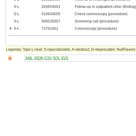
0‑L
183654001
Follow-up in outpatient clinic (finding
0‑L
310634005
Check colonoscopy (procedure)
0‑L
308535007
Screening call (procedure)
0‑L
73761001
Colonoscopy (procedure)
Legenda: Type L=leaf, S=specializable, A=abstract, D=deprecated. NullFlavors 
XML
JSON
CSV
SQL
SVS