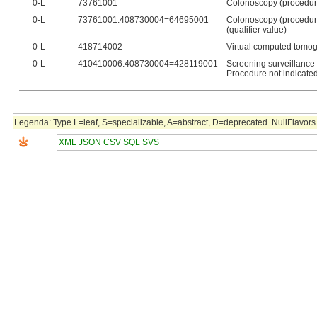
0‑L
73761001
Colonoscopy (procedur
0‑L
73761001:408730004=64695001
Colonoscopy (procedure)
(qualifier value)
0‑L
418714002
Virtual computed tomo
0‑L
410410006:408730004=428119001
Screening surveillance 
Procedure not indicated
Legenda: Type L=leaf, S=specializable, A=abstract, D=deprecated. NullFlavors 
XML
JSON
CSV
SQL
SVS