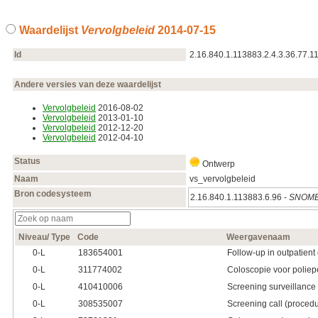
Waardelijst
Vervolgbeleid
2014‑07‑15
Id
2.16.840.1.113883.2.4.3.36.77.1
Andere versies van deze waardelijst
Vervolgbeleid
2016‑08‑02
Vervolgbeleid
2013‑01‑10
Vervolgbeleid
2012‑12‑20
Vervolgbeleid
2012‑04‑10
Status
Ontwerp
Naam
vs_vervolgbeleid
Bron codesysteem
2.16.840.1.113883.6.96 -
SNOME
Niveau/ Type
Code
Weergavenaam
0‑L
183654001
Follow-up in outpatient c
0‑L
311774002
Coloscopie voor polie
0‑L
410410006
Screening surveillance
0‑L
308535007
Screening call (proced