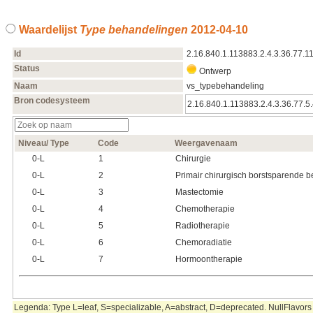
Waardelijst
Type behandelingen
2012‑04‑10
Id
2.16.840.1.113883.2.4.3.36.77.11
Status
Ontwerp
Naam
vs_typebehandeling
Bron codesysteem
2.16.840.1.113883.2.4.3.36.77.5.
Niveau/ Type
Code
Weergavenaam
0‑L
1
Chirurgie
0‑L
2
Primair chirurgisch borstsparende 
0‑L
3
Mastectomie
0‑L
4
Chemotherapie
0‑L
5
Radiotherapie
0‑L
6
Chemoradiatie
0‑L
7
Hormoontherapie
Legenda: Type L=leaf, S=specializable, A=abstract, D=deprecated. NullFlavors 