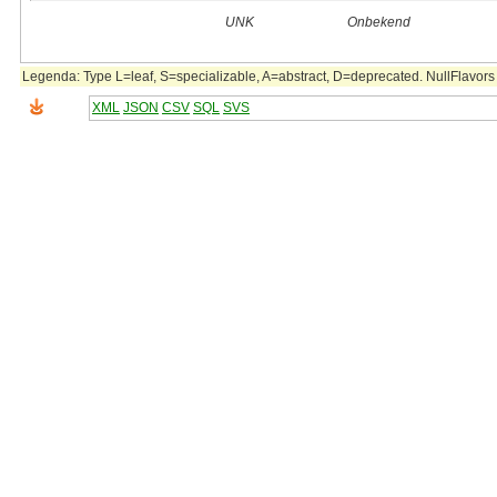
UNK
Onbekend
Legenda: Type L=leaf, S=specializable, A=abstract, D=deprecated. NullFlavors 
XML
JSON
CSV
SQL
SVS