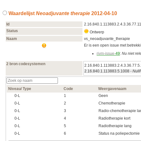
Waardelijst
Neoadjuvante therapie
2012‑04‑10
Id
2.16.840.1.113883.2.4.3.36.77.1
Status
Ontwerp
Naam
vs_neoadjuvante_therapie
Er is een open issue met betrekkin
rivm-issue-
49
:
Nu niet rel
2 bron codesystemen
2.16.840.1.113883.2.4.3.36.77.5
2.16.840.1.113883.5.1008 -
Null
Niveau/ Type
Code
Weergavenaam
0‑L
1
Geen
0‑L
2
Chemotherapie
0‑L
3
Radio-chemotherapie la
0‑L
4
Radiotherapie kort
0‑L
5
Radiotherapie lang
0‑L
6
Status na poliepectomie