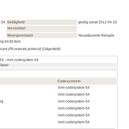
1.54
Geldigheid
geldig vanaf 2012‑04‑10
Versielabel
Weergavenaam
Neoadjuvante therapie
g tot dit item:
evant (PA resectie protocol)
(Uitgesteld)
.54 -
rivm-codesystem-54
Flavor
Codesysteem
rivm-codesystem-54
rivm-codesystem-54
ng
rivm-codesystem-54
rivm-codesystem-54
rivm-codesystem-54
rivm-codesystem-54