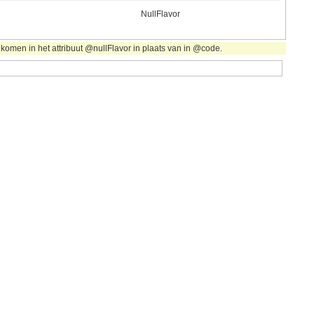
NullFlavor
komen in het attribuut @nullFlavor in plaats van in @code.