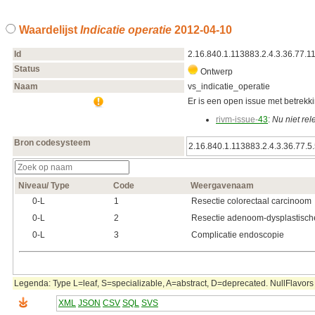
Waardelijst
Indicatie operatie
2012‑04‑10
Id
2.16.840.1.113883.2.4.3.36.77.1
Status
Ontwerp
Naam
vs_indicatie_operatie
Er is een open issue met betrekkin
rivm-issue-
43
:
Nu niet re
Bron codesysteem
2.16.840.1.113883.2.4.3.36.77.5
Niveau/ Type
Code
Weergavenaam
0‑L
1
Resectie colorectaal carcinoom
0‑L
2
Resectie adenoom-dysplastisch
0‑L
3
Complicatie endoscopie
Legenda: Type L=leaf, S=specializable, A=abstract, D=deprecated. NullFlavors 
XML
JSON
CSV
SQL
SVS