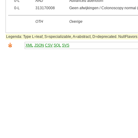
0‑L
AAD
Advanced adenoom
0‑L
313170008
Geen afwijkingen / Colonoscopy normal (
OTH
Overige
Legenda: Type L=leaf, S=specializable, A=abstract, D=deprecated. NullFlavors 
XML
JSON
CSV
SQL
SVS