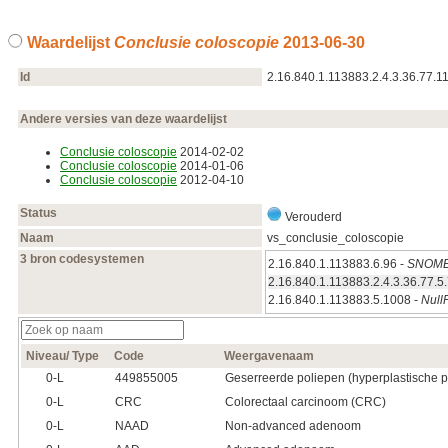
Waardelijst
Conclusie coloscopie
2013‑06‑30
Id
2.16.840.1.113883.2.4.3.36.77.1
Andere versies van deze waardelijst
Conclusie coloscopie
2014‑02‑02
Conclusie coloscopie
2014‑01‑06
Conclusie coloscopie
2012‑04‑10
Status
Verouderd
Naam
vs_conclusie_coloscopie
3 bron codesystemen
2.16.840.1.113883.6.96 -
SNOME
2.16.840.1.113883.2.4.3.36.77.5
2.16.840.1.113883.5.1008 -
Null
Niveau/ Type
Code
Weergavenaam
0‑L
449855005
Geserreerde poliepen (hyperplastische 
0‑L
CRC
Colorectaal carcinoom (CRC)
0‑L
NAAD
Non-advanced adenoom