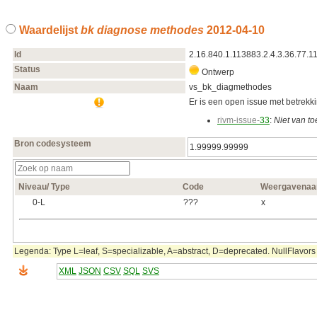
Waardelijst
bk diagnose methodes
2012‑04‑10
Id
2.16.840.1.113883.2.4.3.36.77.1
Status
Ontwerp
Naam
vs_bk_diagmethodes
Er is een open issue met betrekkin
rivm-issue-
33
:
Niet van t
Bron codesysteem
1.99999.99999
Niveau/ Type
Code
Weergavena
0‑L
???
x
Legenda: Type L=leaf, S=specializable, A=abstract, D=deprecated. NullFlavors 
XML
JSON
CSV
SQL
SVS