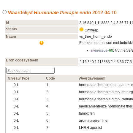
Waardelijst
Hormonale therapie endo
2012‑04‑10
Id
2.16.840.1.113883.2.4.3.36.77.1
Status
Ontwerp
Naam
vs_ther_horm_endo
Er is een open issue met betrekkin
rivm-issue-
60
:
Nu niet re
Bron codesysteem
2.16.840.1.113883.2.4.3.36.77.5
Niveau/ Type
Code
Weergavenaam
0‑L
1
hormonale therapie, niet nader 
0‑L
2
hormonale therapie d.m.v. chirurg
0‑L
3
hormonale therapie d.m.v. radiot
0‑L
4
medicamenteuze hormonale ther
0‑L
5
tamoxifen
0‑L
6
aromataseremmer
0‑L
7
LHRH agonist