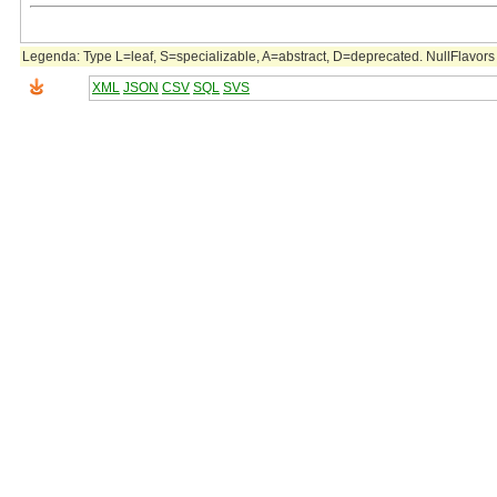
Legenda: Type L=leaf, S=specializable, A=abstract, D=deprecated. NullFlavors 
XML
JSON
CSV
SQL
SVS