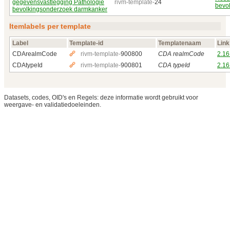
gegevensvastlegging Pathologie
rivm-template-
24
bevo
bevolkingsonderzoek darmkanker
Itemlabels per template
Label
Template-id
Templatenaam
Link
CDArealmCode
rivm-template-
900800
CDA realmCode
2.16
CDAtypeId
rivm-template-
900801
CDA typeId
2.16
Datasets, codes, OID's en Regels: deze informatie wordt gebruikt voor
weergave- en validatiedoeleinden.