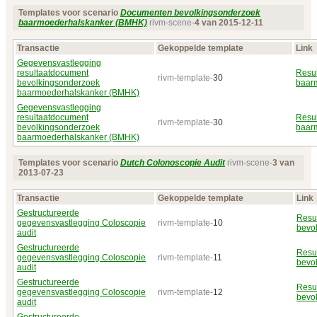
Templates voor scenario
Documenten bevolkingsonderzoek
baarmoederhalskanker (BMHK)
rivm-scene-
4 van 2015‑12‑11
Transactie
Gekoppelde template
Link
Gegevensvastlegging
resultaatdocument
Resu
rivm-template-
30
bevolkingsonderzoek
baar
baarmoederhalskanker (BMHK)
Gegevensvastlegging
resultaatdocument
Resu
rivm-template-
30
bevolkingsonderzoek
baar
baarmoederhalskanker (BMHK)
Templates voor scenario
Dutch Colonoscopie Audit
rivm-scene-
3 van
2013‑07‑23
Transactie
Gekoppelde template
Link
Gestructureerde
Resu
gegevensvastlegging Coloscopie
rivm-template-
10
bevo
audit
Gestructureerde
Resu
gegevensvastlegging Coloscopie
rivm-template-
11
bevo
audit
Gestructureerde
Resu
gegevensvastlegging Coloscopie
rivm-template-
12
bevo
audit