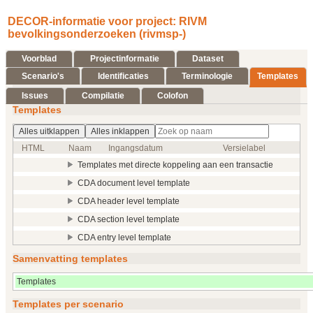
DECOR-informatie voor project: RIVM
bevolkingsonderzoeken (rivmsp-)
Voorblad
Projectinformatie
Dataset
Scenario's
Identificaties
Terminologie
Templates
Issues
Compilatie
Colofon
Templates
Alles uitklappen
Alles inklappen
HTML
Naam
Ingangsdatum
Versielabel
Templates met directe koppeling aan een transactie
CDA document level template
CDA header level template
CDA section level template
CDA entry level template
Samenvatting templates
Templates
Templates per scenario