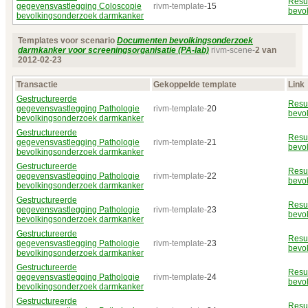
Resu
gegevensvastlegging Coloscopie
rivm-template-
15
bevo
bevolkingsonderzoek darmkanker
Templates voor scenario
Documenten bevolkingsonderzoek
darmkanker voor screeningsorganisatie (PA-lab)
rivm-scene-
2 van
2012‑02‑23
Transactie
Gekoppelde template
Link
Gestructureerde
Resu
gegevensvastlegging Pathologie
rivm-template-
20
bevo
bevolkingsonderzoek darmkanker
Gestructureerde
Resu
gegevensvastlegging Pathologie
rivm-template-
21
bevo
bevolkingsonderzoek darmkanker
Gestructureerde
Resu
gegevensvastlegging Pathologie
rivm-template-
22
bevo
bevolkingsonderzoek darmkanker
Gestructureerde
Resu
gegevensvastlegging Pathologie
rivm-template-
23
bevo
bevolkingsonderzoek darmkanker
Gestructureerde
Resu
gegevensvastlegging Pathologie
rivm-template-
23
bevo
bevolkingsonderzoek darmkanker
Gestructureerde
Resu
gegevensvastlegging Pathologie
rivm-template-
24
bevo
bevolkingsonderzoek darmkanker
Gestructureerde
Resu