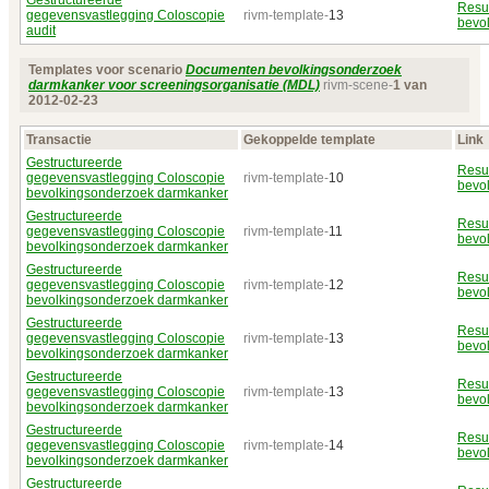
Gestructureerde
Resu
gegevensvastlegging Coloscopie
rivm-template-
13
bevo
audit
Templates voor scenario
Documenten bevolkingsonderzoek
darmkanker voor screeningsorganisatie (MDL)
rivm-scene-
1 van
2012‑02‑23
Transactie
Gekoppelde template
Link
Gestructureerde
Resu
gegevensvastlegging Coloscopie
rivm-template-
10
bevo
bevolkingsonderzoek darmkanker
Gestructureerde
Resu
gegevensvastlegging Coloscopie
rivm-template-
11
bevo
bevolkingsonderzoek darmkanker
Gestructureerde
Resu
gegevensvastlegging Coloscopie
rivm-template-
12
bevo
bevolkingsonderzoek darmkanker
Gestructureerde
Resu
gegevensvastlegging Coloscopie
rivm-template-
13
bevo
bevolkingsonderzoek darmkanker
Gestructureerde
Resu
gegevensvastlegging Coloscopie
rivm-template-
13
bevo
bevolkingsonderzoek darmkanker
Gestructureerde
Resu
gegevensvastlegging Coloscopie
rivm-template-
14
bevo
bevolkingsonderzoek darmkanker
Gestructureerde