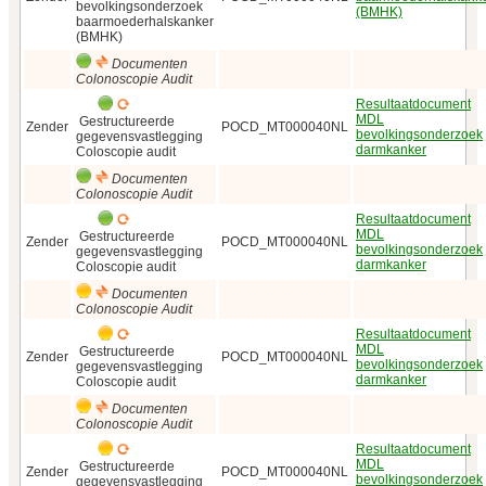
bevolkingsonderzoek
(BMHK)
baarmoederhalskanker
(BMHK)
Documenten
Colonoscopie Audit
Resultaatdocument
MDL
Gestructureerde
Zender
POCD_MT000040NL
bevolkingsonderzoek
gegevensvastlegging
darmkanker
Coloscopie audit
Documenten
Colonoscopie Audit
Resultaatdocument
MDL
Gestructureerde
Zender
POCD_MT000040NL
bevolkingsonderzoek
gegevensvastlegging
darmkanker
Coloscopie audit
Documenten
Colonoscopie Audit
Resultaatdocument
MDL
Gestructureerde
Zender
POCD_MT000040NL
bevolkingsonderzoek
gegevensvastlegging
darmkanker
Coloscopie audit
Documenten
Colonoscopie Audit
Resultaatdocument
MDL
Gestructureerde
Zender
POCD_MT000040NL
bevolkingsonderzoek
gegevensvastlegging