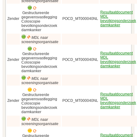
screeningsorganisatie
Resultaatdocument
Gestructureerde
MDL
gegevensvastlegging
Zender
POCD_MT000040NL
bevolkingsonderzoek
Coloscopie
darmkanker
bevolkingsonderzoek
darmkanker
MDL naar
screeningsorganisatie
Resultaatdocument
Gestructureerde
MDL
gegevensvastlegging
Zender
POCD_MT000040NL
bevolkingsonderzoek
Coloscopie
darmkanker
bevolkingsonderzoek
darmkanker
MDL naar
screeningsorganisatie
Resultaatdocument
Gestructureerde
MDL
gegevensvastlegging
Zender
POCD_MT000040NL
bevolkingsonderzoek
Coloscopie
darmkanker
bevolkingsonderzoek
darmkanker
MDL naar
screeningsorganisatie
Resultaatdocument
Gestructureerde