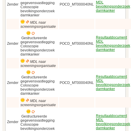
MDL
gegevensvastlegging
Zender
POCD_MT000040NL
bevolkingsonderzoek
Coloscopie
darmkanker
bevolkingsonderzoek
darmkanker
MDL naar
screeningsorganisatie
Resultaatdocument
Gestructureerde
MDL
gegevensvastlegging
Zender
POCD_MT000040NL
bevolkingsonderzoek
Coloscopie
darmkanker
bevolkingsonderzoek
darmkanker
MDL naar
screeningsorganisatie
Resultaatdocument
Gestructureerde
MDL
gegevensvastlegging
Zender
POCD_MT000040NL
bevolkingsonderzoek
Coloscopie
darmkanker
bevolkingsonderzoek
darmkanker
MDL naar
screeningsorganisatie
Resultaatdocument
Gestructureerde
MDL
gegevensvastlegging
Zender
bevolkingsonderzoek
Coloscopie
darmkanker
bevolkingsonderzoek