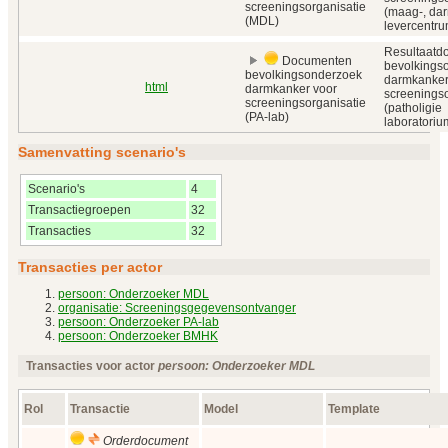
screeningsorganisatie
(maag-, dar
(MDL)
levercentru
Resultaatd
Documenten
bevolkings
bevolkingsonderzoek
darmkanker
html
darmkanker voor
screeningso
screeningsorganisatie
(patholigie
(PA-lab)
laboratoriu
Samenvatting scenario's
Scenario's
4
Transactiegroepen
32
Transacties
32
Transacties per actor
persoon: Onderzoeker MDL
organisatie: Screeningsgegevensontvanger
persoon: Onderzoeker PA-lab
persoon: Onderzoeker BMHK
Transacties voor actor
persoon: Onderzoeker MDL
Rol
Transactie
Model
Template
Orderdocument