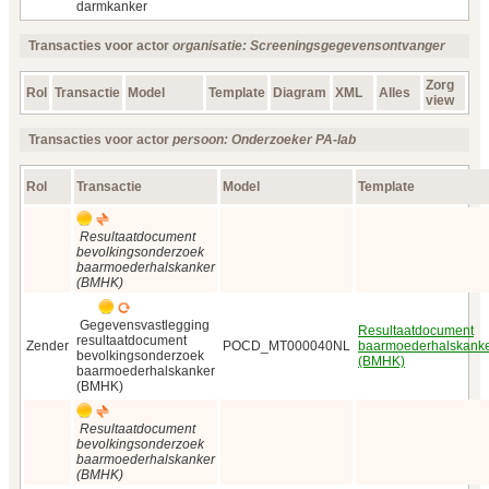
darmkanker
Transacties voor actor
organisatie: Screeningsgegevensontvanger
Zorg
Rol
Transactie
Model
Template
Diagram
XML
Alles
view
Transacties voor actor
persoon: Onderzoeker PA-lab
Rol
Transactie
Model
Template
Resultaatdocument
bevolkingsonderzoek
baarmoederhalskanker
(BMHK)
Gegevensvastlegging
Resultaatdocument
resultaatdocument
Zender
POCD_MT000040NL
baarmoederhalskank
bevolkingsonderzoek
(BMHK)
baarmoederhalskanker
(BMHK)
Resultaatdocument
bevolkingsonderzoek
baarmoederhalskanker
(BMHK)