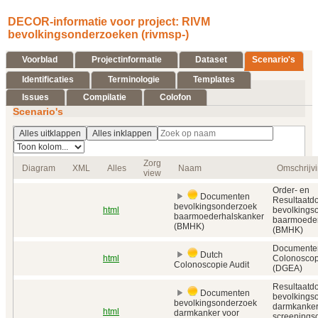
DECOR-informatie voor project: RIVM
bevolkingsonderzoeken (rivmsp-)
Voorblad
Projectinformatie
Dataset
Scenario's
Identificaties
Terminologie
Templates
Issues
Compilatie
Colofon
Scenario's
Alles uitklappen
Alles inklappen
Zorg
Diagram
XML
Alles
Naam
Omschrijv
view
Order- en
Documenten
Resultaatd
bevolkingsonderzoek
html
bevolkings
baarmoederhalskanker
baarmoeder
(BMHK)
(BMHK)
Documente
Dutch
html
Colonoscop
Colonoscopie Audit
(DGEA)
Resultaatd
Documenten
bevolkings
bevolkingsonderzoek
darmkanker
html
darmkanker voor
screeningso