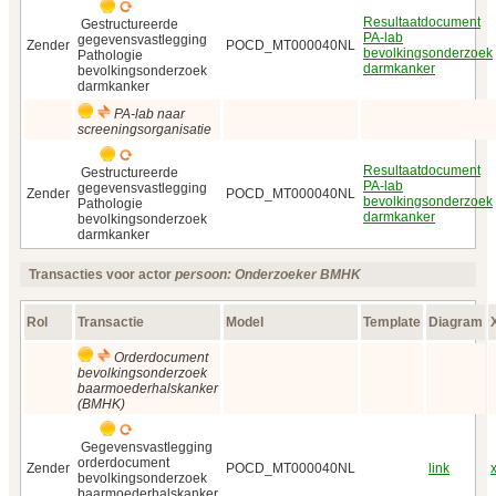
Resultaatdocument
Gestructureerde
PA-lab
gegevensvastlegging
Zender
POCD_MT000040NL
bevolkingsonderzoek
Pathologie
darmkanker
bevolkingsonderzoek
darmkanker
PA-lab naar
screeningsorganisatie
Resultaatdocument
Gestructureerde
PA-lab
gegevensvastlegging
Zender
POCD_MT000040NL
bevolkingsonderzoek
Pathologie
darmkanker
bevolkingsonderzoek
darmkanker
Transacties voor actor
persoon: Onderzoeker BMHK
Rol
Transactie
Model
Template
Diagram
Orderdocument
bevolkingsonderzoek
baarmoederhalskanker
(BMHK)
Gegevensvastlegging
orderdocument
Zender
POCD_MT000040NL
link
bevolkingsonderzoek
baarmoederhalskanker