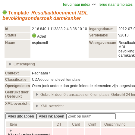
Terug naar index
<<
Terug naar templates
Template
Resultaatdocument MDL
bevolkingsonderzoek darmkanker
Id
2.16.840.1.113883.2.4.3.36.10.10
Ingangsdatum
2012‑07‑
Status
Versielabel
v2013
Actief
Naam
nspbcmdl
Weergavenaam
Resultaa
MDL
bevolkin
darmkank
Omschrijving
Context
Padnaam /
Classificatie
CDA document level template
Open/gesloten
Open (ook andere dan gedefinieerde elementen zijn toegestaa
Gebruikt door
Gebruikt door 0 transacties en 0 templates, Gebruikt 24 t
/ Gebruikt
XML overzicht
XML overzicht
Alles uitklappen
Alles inklappen
Item
DT
Card
Conf
Omschrijving