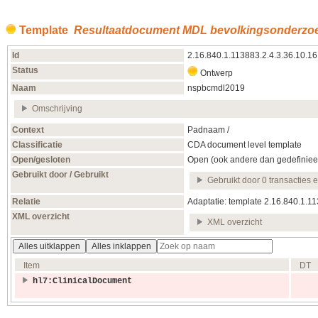
Template
Resultaatdocument MDL bevolkingsonderzo
Id
2.16.840.1.113883.2.4.3.36.10.16
Status
Ontwerp
Naam
nspbcmdl2019
Omschrijving
Context
Padnaam /
Classificatie
CDA document level template
Open/gesloten
Open (ook andere dan gedefiniee
Gebruikt door / Gebruikt
Gebruikt door 0 transacties 
Relatie
Adaptatie: template 2.16.840.1.1
XML overzicht
XML overzicht
Alles uitklappen
Alles inklappen
Item
DT
hl7:ClinicalDocument