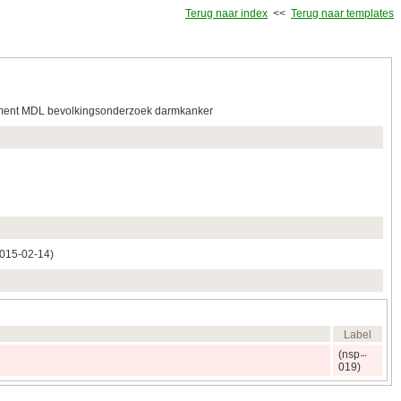
Terug naar index
<<
Terug naar templates
ment MDL bevolkingsonderzoek darmkanker
015‑02‑14)
Label
(nsp
019)