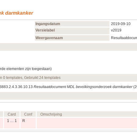
ek darmkanker
Ingangsdatum
2019‑09‑10
Versielabel
v2019
Weergavenaam
Resultaatdocu
rde elementen zijn toegestaan)
en 0 templates, Gebruikt 24 templates
13883.2.4.3.36.10.13
Resultaatdocument MDL bevolkingsonderzoek darmkanker
(2
Card
Conf
Omschrijving
1 … 1
R