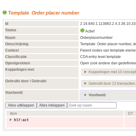
Template
Order placer number
Id
2.16.840.1.113883.2.4.3.36.10.3
Status
Actief
Naam
Orderplacernumber
Omschrijving
Template: Order placer number, 
Context
Parent nodes van template elemen
Classificatie
CDA entry level template
Open/gesloten
Open (ook andere dan gedefiniee
Koppelingen met
Koppelingen met 10 concep
Gebruikt door / Gebruikt
Gebruikt door 13 transacties
Voorbeeld
Voorbeeld
Alles uitklappen
Alles inklappen
Item
DT
hl7:act