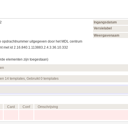
32
Ingangsdatum
Versielabel
Weergavenaam
de opdrachtnummer uitgegeven door het MDL centrum
t met id 2.16.840.1.113883.2.4.3.36.10.332
rde elementen zijn toegestaan)
ten
 en 14 templates, Gebruikt 0 templates
Card
Conf
Omschrijving