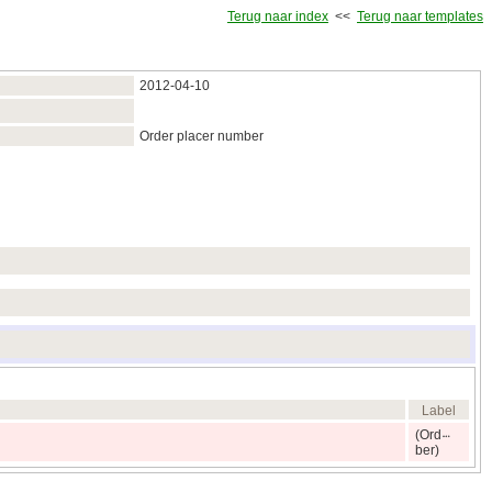
Terug naar index
<<
Terug naar templates
2012‑04‑10
Order placer number
Label
(Ord
ber)